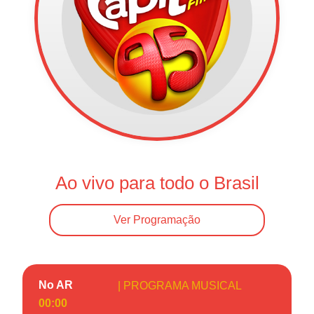
Ao vivo para todo o Brasil
Ver Programação
No AR
| PROGRAMA MUSICAL
00:00