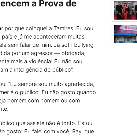
vencem a Prova de
r por que coloquei a Tamires. Eu sou
 país e já me aconteceram muitas
la sem falar de mim. Já sofri bullying
redida por um agressor — obrigada,
enta mais a violência! Eu não sou
m a inteligência do público”.
ou: “Eu sempre sou muito agradecida,
er é o público. Eu não gosto quando
 seja homem com homem ou com
nte.
blico que assiste não é tonto. Estou
ão gosto! Eu falei com você, Ray, que