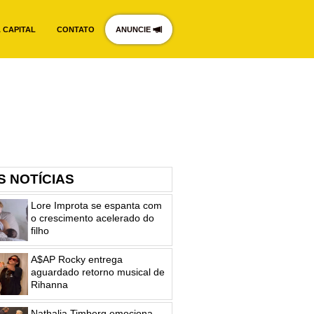
 CAPITAL
CONTATO
ANUNCIE
S NOTÍCIAS
Lore Improta se espanta com
o crescimento acelerado do
filho
A$AP Rocky entrega
aguardado retorno musical de
Rihanna
Nathalia Timberg emociona